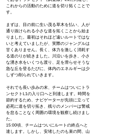
これからの活動のために道を切り拓くことで
す。
まずは、目の前に生い茂る草木を払い、人が
通り抜けられる小さな道を拓くことから始ま
りました。最初はそれほど遠いルートではな
いと考えていましたが、実際のジャングルは
甘くありません。長く、体力を激しく消耗す
る道のりが続きました。川沿いを歩き、小さ
な湧き水をいくつも渡り、足を滑らせそうな
急な丘を登るたびに、体内のエネルギーは少
しずつ削られていきます。
それでも長い歩みの末、チームはついにトラ
ンセクトL1の入り口へと到達します。時間を
節約するため、ナビゲーターが先頭に立って
必死に道を切り拓き、残りのメンバーは警戒
を怠ることなく周囲の環境を観察し続けまし
た。
15:00頃、チームはついにルートの終点へと
達します。しかし、安堵したのも束の間、山