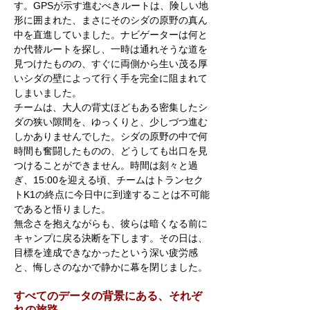
す。GPSが示す進むべきルートは、険しい地
形に囲まれた、まさにそのシダの原野の真ん
中を直進していました。ナビゲーターは何と
か代替ルートを探し、一時は通れそうな道を
見つけたものの、すぐに両側から生い茂る厚
いシダの壁によって行く手を完全に阻まれて
しまいました。
チームは、大人の背丈ほどもある密集したシ
ダの狭い隙間を、ゆっくりと、少しづつ進む
しかありませんでした。シダの原野の中で何
時間も奮闘したものの、どうしても出口を見
つけることができません。時間は刻々と過
ぎ、15:00を迎える頃、チームはトランセク
トK1の終点に今日中に到達することは不可能
であると悟りました。
無念さを抱えながらも、彼らは暗くなる前に
キャンプに戻る決断を下します。その日は、
目標を達成できなかったという深い疲労感
と、悔しさのなかで静かに幕を閉じました。
すべてのデータの背景にある、それぞ
れの旅路