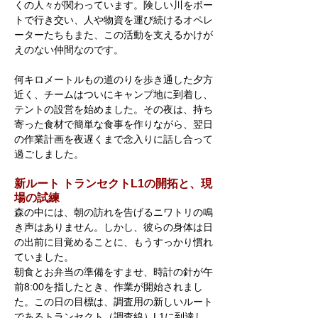
くの人々が関わっています。険しい川をボー
トで行き交い、人や物資を運び続けるオペレ
ーターたちもまた、この活動を支えるかけが
えのない仲間なのです。
何キロメートルもの道のりを歩き通した夕方
近く、チームはついにキャンプ地に到着し、
テントの設営を始めました。その夜は、持ち
寄った食材で簡単な食事を作りながら、翌日
の作業計画を夜遅くまで念入りに話し合って
過ごしました。
新ルート トランセクトL1の開拓と、現
場の試練
森の中には、朝の訪れを告げるニワトリの鳴
き声はありません。しかし、彼らの身体は日
の出前に目覚めることに、もうすっかり慣れ
ていました。
朝食とお弁当の準備をすませ、時計の針が午
前8:00を指したとき、作業が開始されまし
た。この日の目標は、調査用の新しいルート
であるトランセクト（調査線）L1に到達し、