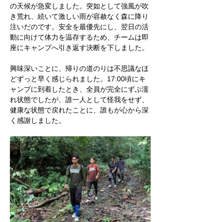
の天候が急変しました。突如として強風が吹
き荒れ、続いて激しい雨が容赦なく森に降り
注いだのです。安全を最優先にし、翌日の活
動に向けて体力を温存するため、チームは即
座にキャンプへ引き返す決断を下しました。
興味深いことに、帰りの道のりは不思議なほ
どずっと早く感じられました。17:00頃にキ
ャンプに到着したとき、全員が完全にずぶ濡
れ状態でしたが、誰一人として怪我をせず、
健康な状態で戻れたことに、誰もが心から深
く感謝しました。