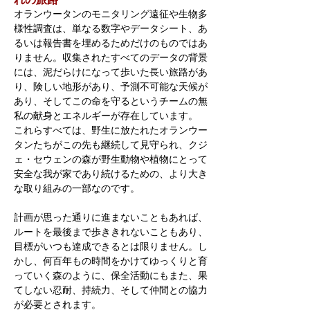
オランウータンのモニタリング遠征や生物多
様性調査は、単なる数字やデータシート、あ
るいは報告書を埋めるためだけのものではあ
りません。収集されたすべてのデータの背景
には、泥だらけになって歩いた長い旅路があ
り、険しい地形があり、予測不可能な天候が
あり、そしてこの命を守るというチームの無
私の献身とエネルギーが存在しています。
これらすべては、野生に放たれたオランウー
タンたちがこの先も継続して見守られ、クジ
ェ・セウェンの森が野生動物や植物にとって
安全な我が家であり続けるための、より大き
な取り組みの一部なのです。
計画が思った通りに進まないこともあれば、
ルートを最後まで歩ききれないこともあり、
目標がいつも達成できるとは限りません。し
かし、何百年もの時間をかけてゆっくりと育
っていく森のように、保全活動にもまた、果
てしない忍耐、持続力、そして仲間との協力
が必要とされます。