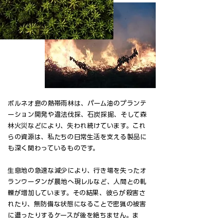
ボルネオ島の熱帯雨林は、パーム油のプランテ
ーション開発や違法伐採、石炭採掘、そして森
林火災などにより、失われ続けています。これ
らの資源は、私たちの日常生活を支える製品に
も深く関わっているものです。
生息地の急速な減少により、行き場を失ったオ
ランウータンが農地へ現レルなど、人間との軋
轢が増加しています。その結果、彼らが殺害さ
れたり、無防備な状態になることで密猟の被害
に遭ったりするケースが後を絶ちません。
​ま