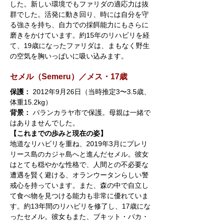
した。新しい環境でもファリダの適応力は抜
群でした。活発に動き回り、時には自分を守
る強さを持ち、自力での採餌能力にもさらに
磨きをかけています。約15年のリハビリを経
て、19歳になったファリダは、まもなく野生
の空気を胸いっぱいに吸い込みます。
セメル（Semeru）／メス・17歳
保護：
 2012年9月26日（当時推定3〜3.5歳、
体重15.2kg）
背景：
 パランカラヤ市で保護。母親は一緒で
はありませんでした。
【これまでの歩みと現在の姿】
地道なリハビリを重ね、2019年3月にプレリ
リース島のカジャ島へと進んだセメル。彼女
はとても穏やかな性格で、人間との不必要な
遭遇を賢く避ける、オランウータンらしい警
戒心を持っています。また、森の中で自立し
て食べ物を見つける能力も非常に優れていま
す。約13年間のリハビリを修了し、17歳にな
ったセメル。彼女もまた、ブキット・バカ・