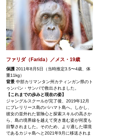
ファリダ（Farida）／メス・19歳
保護
 2011年8月5日（当時推定3.5〜4歳、体
重11kg）
背景
 中部カリマンタン州カティンガン県のト
ゥンバン・サンバで救出されました。
【これまでの歩みと現在の姿】
ジャングルスクールが完了後、2019年12月
にプレリリース島のバハマト島へ。しかし、
彼女の並外れた冒険心と探索スキルの高さか
ら、島の境界線を越えて突き進む姿が何度も
目撃されました。そのため、より適した環境
であるカジャ島へと2021年9月に移送されま