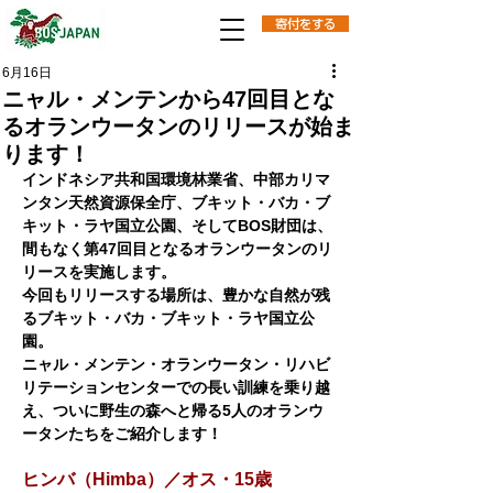
寄付をする
6月16日
ニャル・メンテンから47回目とな
るオランウータンのリリースが始ま
ります！
インドネシア共和国環境林業省、中部カリマ
ンタン天然資源保全庁、ブキット・バカ・ブ
キット・ラヤ国立公園、そしてBOS財団は、
間もなく第47回目となるオランウータンのリ
リースを実施します。
今回もリリースする場所は、豊かな自然が残
るブキット・バカ・ブキット・ラヤ国立公
園。
ニャル・メンテン・オランウータン・リハビ
リテーションセンターでの長い訓練を乗り越
え、ついに野生の森へと帰る5人のオランウ
ータンたちをご紹介します！
ヒンバ（Himba）／オス・15歳