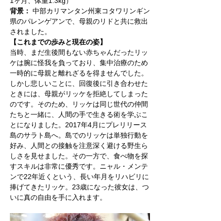
1ヶ月、体重1.3kg）
背景：
 中部カリマンタン州東コタワリンギン
県のパレンゲアンで、母親のリドと共に救出
されました。
【これまでの歩みと現在の姿】
当時、まだ生後間もない赤ちゃんだったリッ
ケは腕に怪我を負っており、集中治療のため
一時的に母親と離れざるを得ませんでした。
しかし悲しいことに、回復後に引き合わせた
ときには、母親がリッケを拒絶してしまった
のです。そのため、リッケは同じ世代の仲間
たちと一緒に、人間の手で生きる術を学ぶこ
とになりました。2017年4月にプレリリース
島のサラト島へ。島でのリッケは単独行動を
好み、人間との接触を注意深く避ける野生ら
しさを見せました。その一方で、食べ物を探
すスキルは非常に優秀です。ニャル・メンテ
ンで22年近くという、長い年月をリハビリに
捧げてきたリッケ。23歳になった彼女は、つ
いに真の自由を手に入れます。