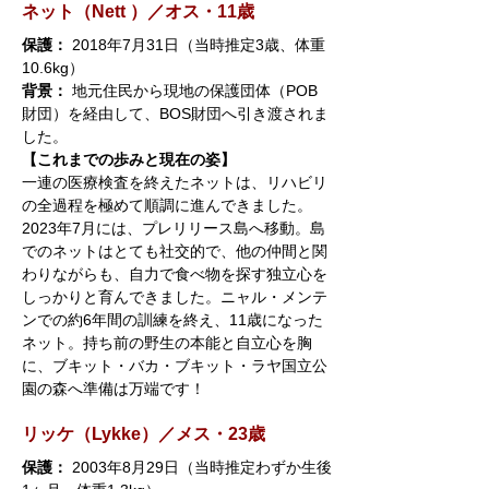
ネット（Nett ）／オス・11歳
保護：
 2018年7月31日（当時推定3歳、体重
10.6kg）
背景：
 地元住民から現地の保護団体（POB
財団）を経由して、BOS財団へ引き渡されま
した。
【これまでの歩みと現在の姿】
一連の医療検査を終えたネットは、リハビリ
の全過程を極めて順調に進んできました。
2023年7月には、プレリリース島へ移動。島
でのネットはとても社交的で、他の仲間と関
わりながらも、自力で食べ物を探す独立心を
しっかりと育んできました。ニャル・メンテ
ンでの約6年間の訓練を終え、11歳になった
ネット。持ち前の野生の本能と自立心を胸
に、ブキット・バカ・ブキット・ラヤ国立公
園の森へ準備は万端です！
リッケ（Lykke）／メス・23歳
保護：
 2003年8月29日（当時推定わずか生後