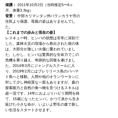
保護：
 2011年10月2日（当時推定5〜6ヶ
月、体重3.3kg）
背景：
 中部カリマンタン州パランカラヤ市の
住民より保護。母親の姿はありませんでし
た。
【これまでの歩みと現在の姿】
レスキュー時、ヒンバの状態は非常に深刻で
した。森林火災の現場から救出された彼の体
は、大部分が激しい火傷に覆われていまし
た。しかし、ヒンバは驚異的な生命力でこの
危機を乗り越え、奇跡的な回復を遂げまし
た。2014年3月にジャングルスクールに入
り、2019年2月にはプレリリース島のバハマ
ト島へと移動。人間や他のオランウータンに
対して少し神経質な一面もありますが、森の
探索能力と自然の食べ物を見つけるスキルは
超一流です。14年におよぶリハビリ期間を経
て、15歳になったヒンバ。かつて炎から生き
延びた小さな命が、いよいよ野生の森で新し
い生活をスタートさせます。